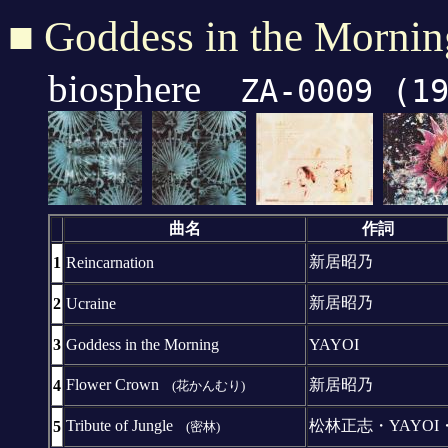
■
Goddess in the Mornin
biosphere
ZA-0009 (1
曲名
作詞
新居昭乃
1
Reincarnation
新居昭乃
2
Ucraine
3
Goddess in the Morning
YAYOI
Flower Crown
新居昭乃
4
(花かんむり)
Tribute of Jungle
松林正志・YAYO
5
(密林)