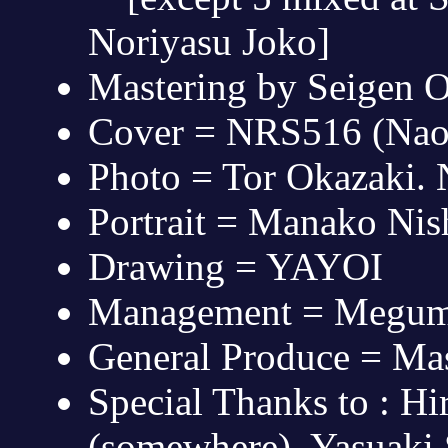
Noriyasu Joko]
Mastering by Seigen 
Cover = NRS516 (Naoy
Photo = Tor Okazaki.
Portrait = Manako Ni
Drawing = YAYOI
Management = Megumi
General Produce = Ma
Special Thanks to : H
(somewhere). Yasuaki 