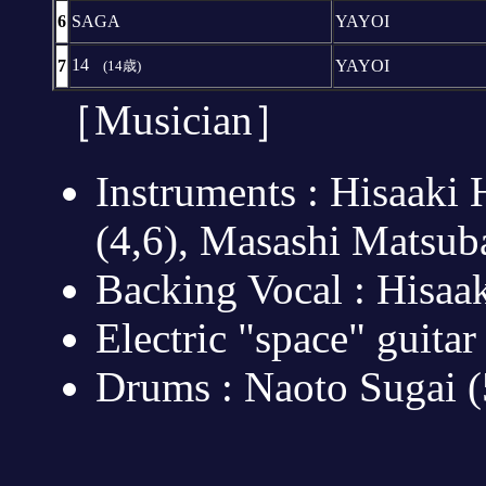
6
SAGA
YAYOI
14
7
YAYOI
(14歳)
［Musician］
Instruments : Hisaaki 
(4,6), Masashi Matsub
Backing Vocal : Hisaak
Electric "space" guita
Drums : Naoto Sugai (