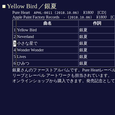
■
Yellow Bird
／銀夏
Pure Heart
¥1800
[CD]
APHL-0011 (2018.10.06)
Apple Paint Factory Records
¥1800
[C
- (2018.10.06)
曲名
作詞
1
Yellow Bird
銀夏
2
Neverland
銀夏
3
小さな星で
銀夏
4
Wonder Wonder
銀夏
5
Lives
銀夏
6
ひみつ
銀夏
銀夏さんのファーストアルバムです。Pure Heartレ
リーブとレーベル アートワークも担当されています。
オンラインショップから購入できます。発売記念として