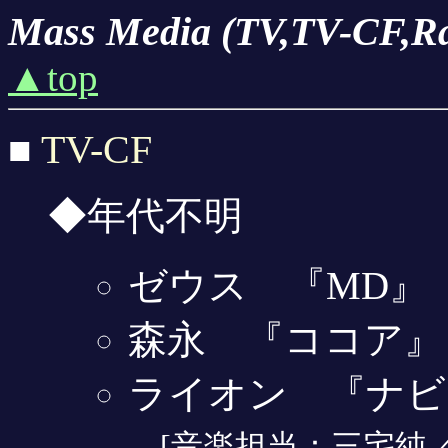
Mass Media (TV,TV-CF,Ra
▲top
TV-CF
■
◆年代不明
ゼウス 『MD』
森永 『ココア』
ライオン 『ナビック(
[音楽担当：三宅純／