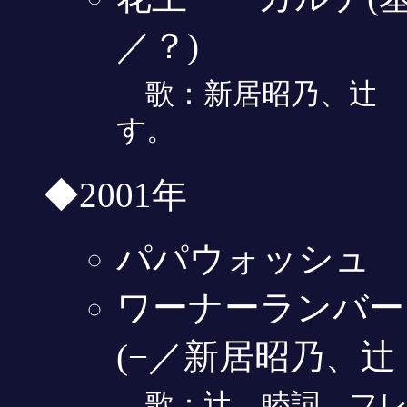
／？)
歌：新居昭乃、辻 
す。
◆2001年
パパウォッシュ 
ワーナーランバー
(−／新居昭乃、辻
歌：辻 睦詞 フレ