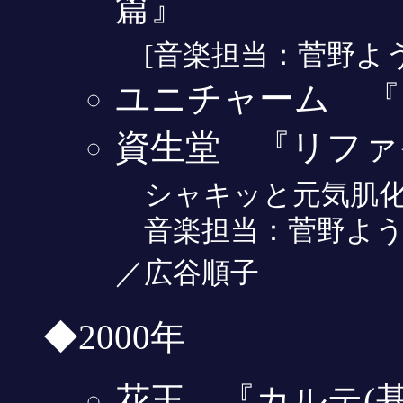
篇』
[音楽担当：菅野よう
ユニチャーム 『
資生堂 『リファ
シャキッと元気肌化
音楽担当：菅野よう
／広谷順子
◆2000年
花王 『カルテ(