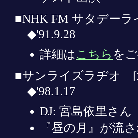
■NHK FM サタデーラ
◆'91.9.28
詳細は
こちら
をご
■サンライズラヂオ [
◆'98.1.17
DJ: 宮島依里さん
『昼の月』が流さ